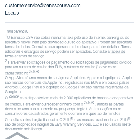
customerservice@banescousa.com
Locais
Transparência:
1
O Banesco USA não cobra nenhuma taxa pelo uso do internet banking ou do
aplicativo móvel, nem pelo download ou uso do aplicativo. Podem ser aplicadas
taxas de dados. Consulte a sua operadora de celular para obter detalhes.Taxas
adicionais e encargos de serviço podem ser aplicados. Consulte a
tabela de
taxas e tarifas de serviço.
2
Para enviar solicitações de pagamento ou solicitações de pagamento dividido
para um número de celular dos EUA, o número de celular já deve estar
Zelle®
cadastrado no
.
O App Store é uma marca de serviço da Apple Inc. Apple e o logotipo da Apple
são marcas comerciais da Apple Inc., registradas nos EUA e em outros países.
Android, Google Play e o logotipo do Google Play são marcas registradas da
Google Inc.
Zelle®
O
está disponível em mais de 2.300 aplicativos de bancos e cooperativas
Zelle®
de crédito. Para enviar ou receber dinheiro com o
, ambas as partes
devem ter uma conta corrente ou poupança elegível. As transações entre
consumidores cadastrados geralmente ocorrem em questão de minutos.
®
®
Consulte sua instituição financeira. O Zelle
e as marcas relacionadas ao Zelle
são de propriedade integral da Early Warning Services, LLC e são usadas neste
documento sob licença.