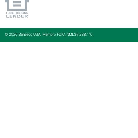
© 2026 Banesco USA. Membro FDIC. NMLS# 288770