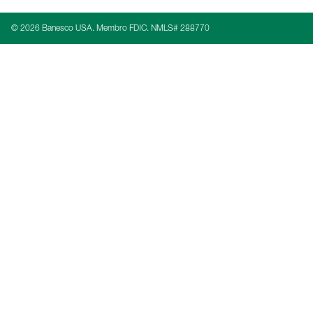
© 2026 Banesco USA. Membro FDIC. NMLS# 288770