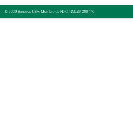
© 2026 Banesco USA. Miembro de FDIC. NMLS# 288770