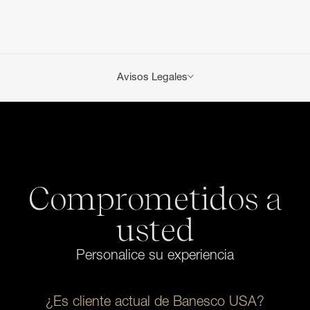
Avisos Legales
Se aplican tarifas por transacciones y servicios de
cuenta. Consulte la
Tabla de tarifas y cargos por
servicios
.
Los préstamos están sujetos a la aprobación crediticia
y a las políticas crediticias del Banco. Pueden
aplicarse ciertas condiciones adicionales.
Comprometidos a
usted
Personalice su experiencia
¿Es cliente actual de Banesco USA?