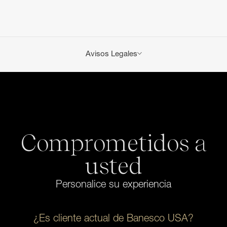
Avisos Legales
Se aplican tarifas por transacciones y servicios de
cuenta. Consulta la
Tabla de tarifas y cargos por
servicios
.
Los préstamos están sujetos a la aprobación crediticia
y a las políticas de crédito del Banco. Se puede aplicar
condiciones adicionales.
Comprometidos a
Las tarjetas de compra están sujetas a aprobación de
crédito. Obtén reembolsos en efectivo sobre el total
usted
de tus compras anuales. Reembolso calculado en
base al gasto total del año y pagado como depósito
Personalice su experiencia
ACH en una cuenta corriente o crédito en el estado de
cuenta. Se aplican condiciones adicionales.
1
Tarifas de alquiler de equipos no incluidas. Para
¿Es cliente actual de Banesco USA?
obtener más información sobre los productos y tarifas