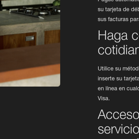
Pague automátic
su tarjeta de dé
sus facturas pa
Haga 
cotidia
Utilice su métod
inserte su tarje
en línea en cua
Visa.
Acceso
servici