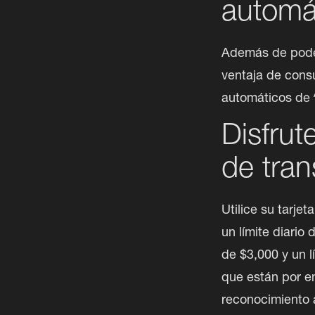
automá
Además de poder r
ventaja de consu
automáticos de 
Disfrut
de tran
Utilice su tarje
un límite diario 
de $3,000 y un l
que están por en
reconocimiento 