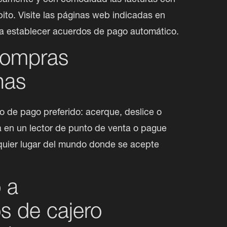
amente y con comodidad las facturas con 
bito. Visite las páginas web indicadas en 
ra establecer acuerdos de pago automático.
compras
nas
o de pago preferido: acerque, deslice o 
ta en un lector de punto de venta o pague 
lquier lugar del mundo donde se acepte 
 a
os de cajero