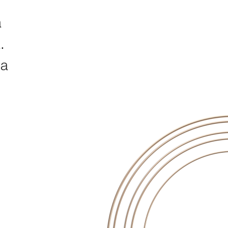
a
.
na