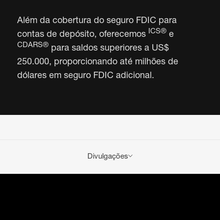
Além da cobertura do seguro FDIC para
ICS®
contas de depósito, oferecemos
e
CDARS®
para saldos superiores a US$
250.000, proporcionando até milhões de
dólares em seguro FDIC adicional.
Divulgações
Aplicam-se taxas de serviço e de transação da conta.
Consulte a
Tabela de Taxas e Encargos de Serviço
.
Os empréstimos estão sujeitos à aprovação de
crédito e às políticas de crédito do Banco. Condições
adicionais podem ser aplicadas.