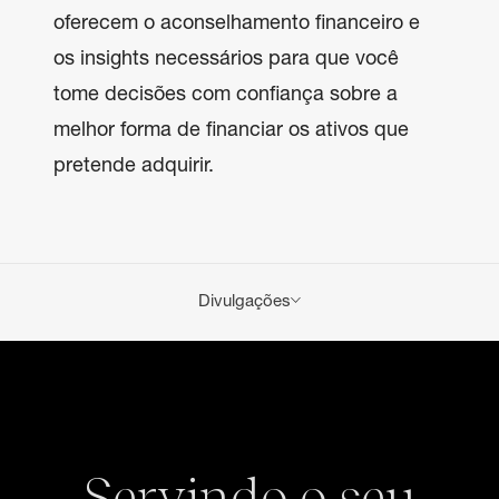
oferecem o aconselhamento financeiro e
os insights necessários para que você
tome decisões com confiança sobre a
melhor forma de financiar os ativos que
pretende adquirir.
Divulgações
Os empréstimos estão sujeitos à aprovação de
crédito e às políticas de crédito do Banco. Condições
adicionais podem ser aplicadas.
Os fundos provenientes de um empréstimo garantido
por investimento não podem ser utilizados para a
compra de outros títulos. Sem garantia
Servindo o seu
bancária.Podem perder valor.Não são segurados por