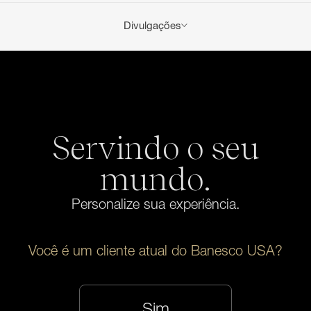
Divulgações
Aplicam-se taxas de serviço e de transação da conta.
Consulte a
Tabela de Taxas e Encargos de Serviço
.
Os empréstimos estão sujeitos à aprovação de
crédito e às políticas de crédito do Banco. Condições
adicionais podem ser aplicadas.
Para obter mais informações sobre produtos e tarifas
Servindo o seu
de Gestão de Tesouraria, entre em contato com seu
Especialista em Gestão de Tesouraria ou envie um e-
mundo.
mail para TM@banescousa.com.
Personalize sua experiência.
Você é um cliente atual do Banesco USA?
Sim