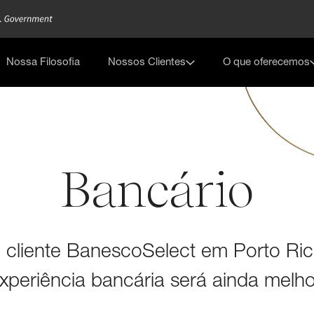
Nossa Filosofia
Nossos Clientes
O que oferecemos
Bancário
cliente BanescoSelect em Porto Ric
xperiência bancária será ainda melho