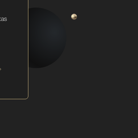
xas
.