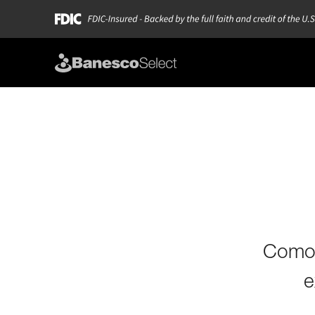
Como 
e