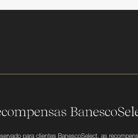
compensas BanescoSel
servado para clientes BanescoSelect, as recompen