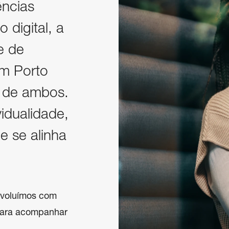
ncias
o digital, a
e de
m Porto
 de ambos.
idualidade,
e se alinha
evoluímos com 
para acompanhar 